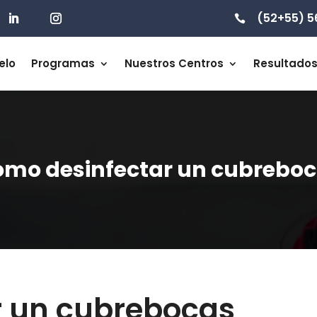
(52+55) 5

elo
Programas
Nuestros Centros
Resultado
mo desinfectar un cubrebo
r un cubrebocas