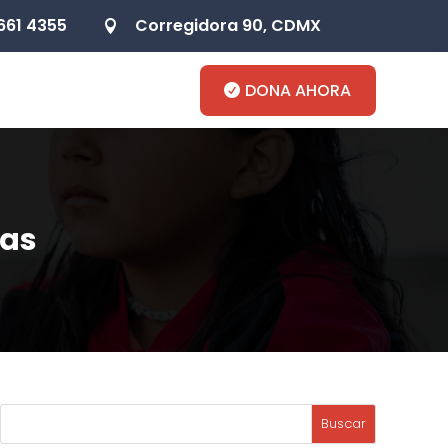
661 4355
Corregidora 90, CDMX

s
DONA AHORA
cas