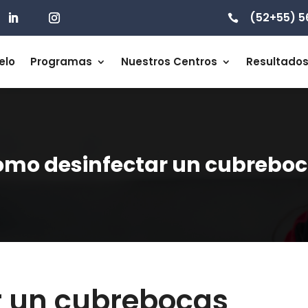
(52+55) 5

elo
Programas
Nuestros Centros
Resultado
mo desinfectar un cubrebo
r un cubrebocas