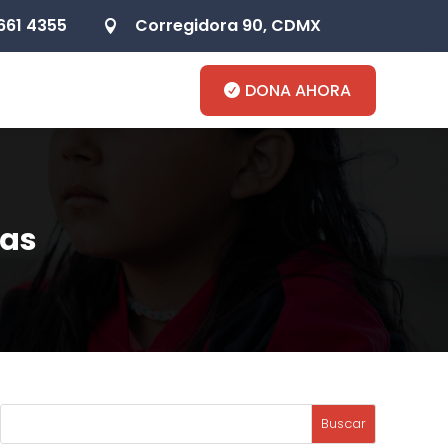
661 4355
Corregidora 90, CDMX

s
DONA AHORA
cas