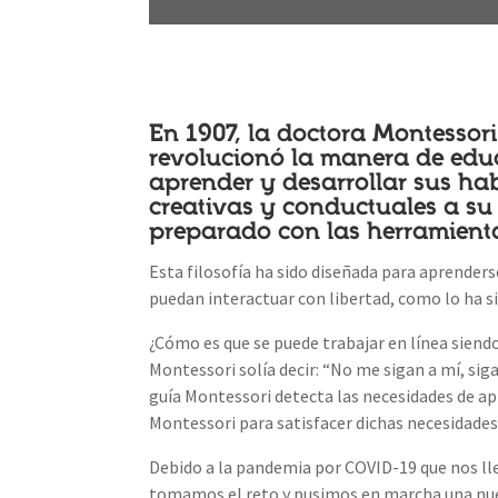
En 1907, la doctora Montessor
revolucionó la manera de educ
aprender y desarrollar sus habi
creativas y conductuales a su 
preparado con las herramien
Esta filosofía ha sido diseñada para aprenders
puedan interactuar con libertad, como lo ha si
¿Cómo es que se puede trabajar en línea siend
Montessori solía decir: “No me sigan a mí, sigan
guía Montessori detecta las necesidades de apr
Montessori para satisfacer dichas necesidades
Debido a la pandemia por COVID-19 que nos l
tomamos el reto y pusimos en marcha una nuev