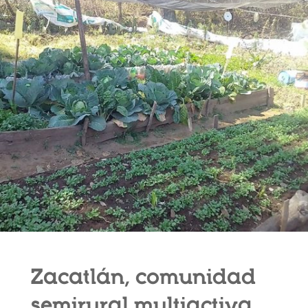
Zacatlán, comunidad
semirural multiactiva