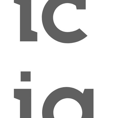
ic
ia