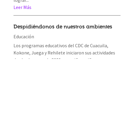
Leer Más
Despidiéndonos de nuestros ambientes
Educación
Los programas educativos del CDC de Cuacuila,
Kokone, Juega y Rehilete iniciaron sus actividades
desde el verano de 2021, con niños, niñas y
adolescentes de la comunidad después de dos años
de...
Leer Más
Torneo de fútbol interprimarias Zacatlán
El representante del Instituto Zacateco de Cultura
Física y Deporte de Zacatlán realizó una atenta
invitación a Primaria Fundación Amparo a participar
en el "Primer Torneo Interprimarias de...