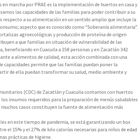
tas en marcha por PRAE es la implementación de huertos en casa y
lsamos las capacidades de las familias para poder contribuir a su
es respecto a su alimentación en un sentido amplio que incluye la
consumo; aspecto que es conocido como “Soberanía alimentaria”.
talizas agroecológicas y producción de proteína de origen
ibuyen a que familias en situación de vulnerabilidad de las
, beneficiando en Cuacuila a 158 personas y en Zacatlán 342
ante a alimentos de calidad, esta acción combinada con una
de capacidades permite que las familias puedan poner la
partir de ella puedan transformar su salud, medio ambiente y
omunitarios (CDC) de Zacatlán y Cuacuila contamos con huertos
 los insumos requeridos para la preparación de menús saludables
n muchos casos constituyen la fuente de alimentación más
ales en este tiempo de pandemia, se está garantizando un box
re el 15% y el 27% de kilo calorías necesarias para niños de edad
nas prácticas de higiene.