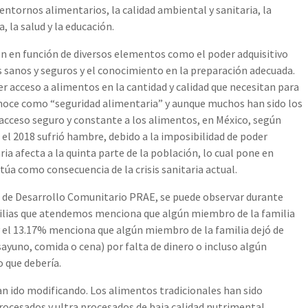
entornos alimentarios, la calidad ambiental y sanitaria, la
a, la salud y la educación.
n en función de diversos elementos como el poder adquisitivo
os sanos y seguros y el conocimiento en la preparación adecuada.
r acceso a alimentos en la cantidad y calidad que necesitan para
conoce como “seguridad alimentaria” y aunque muchos han sido los
acceso seguro y constante a los alimentos, en México, según
 el 2018 sufrió hambre, debido a la imposibilidad de poder
ia afecta a la quinta parte de la población, lo cual pone en
úa como consecuencia de la crisis sanitaria actual.
s de Desarrollo Comunitario PRAE, se puede observar durante
milias que atendemos menciona que algún miembro de la familia
y el 13.17% menciona que algún miembro de la familia dejó de
sayuno, comida o cena) por falta de dinero o incluso algún
 que debería.
an ido modificando. Los alimentos tradicionales han sido
cesados y ultra procesados de baja calidad nutrimental,