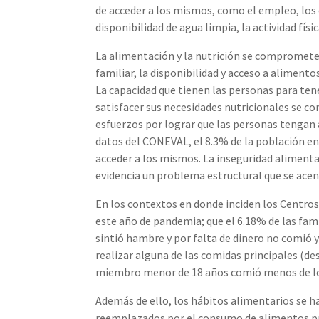
de acceder a los mismos, como el empleo, los 
disponibilidad de agua limpia, la actividad físic
La alimentación y la nutrición se compromete
familiar, la disponibilidad y acceso a aliment
La capacidad que tienen las personas para tene
satisfacer sus necesidades nutricionales se 
esfuerzos por lograr que las personas tengan 
datos del CONEVAL, el 8.3% de la población en
acceder a los mismos. La inseguridad alimentar
evidencia un problema estructural que se acent
En los contextos en donde inciden los Centro
este año de pandemia; que el 6.18% de las fa
sintió hambre y por falta de dinero no comió 
realizar alguna de las comidas principales (de
miembro menor de 18 años comió menos de lo
Además de ello, los hábitos alimentarios se h
reemplazados por el consumo de alimentos pro