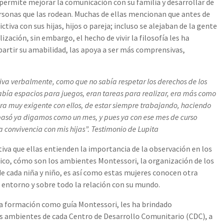
s permite mejorar la comunicación con su familia y desarrollar de
rsonas que las rodean. Muchas de ellas mencionan que antes de
iva con sus hijas, hijos o pareja; incluso se alejaban de la gente
ización, sin embargo, el hecho de vivir la filosofía les ha
artir su amabilidad, las apoya a ser más comprensivas,
:
iva verbalmente, como que no sabía respetar los derechos de los
abía espacios para juegos, eran tareas para realizar, era más como
ra muy exigente con ellos, de estar siempre trabajando, haciendo
], pasó ya digamos como un mes, y pues ya con ese mes de curso
 convivencia con mis hijas”. Testimonio de Lupita
ctiva que ellas entienden la importancia de la observación en los
sico, cómo son los ambientes Montessori, la organización de los
 de cada niña y niño, es así como estas mujeres conocen otra
 entorno y sobre todo la relación con su mundo.
 la formación como guía Montessori, les ha brindado
os ambientes de cada Centro de Desarrollo Comunitario (CDC), a