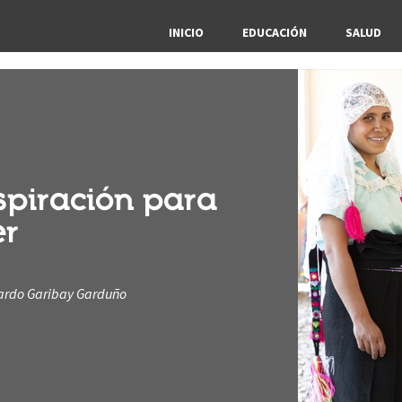
INICIO
EDUCACIÓN
SALUD
spiración para
er
rardo Garibay Garduño